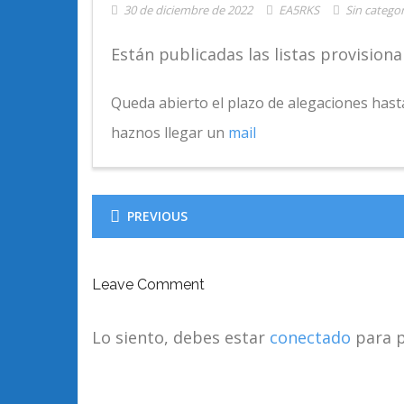
30 de diciembre de 2022
EA5RKS
Sin categor
Están publicadas las listas provision
Queda abierto el plazo de alegaciones hasta
haznos llegar un
mail
PREVIOUS
Leave Comment
Lo siento, debes estar
conectado
para p