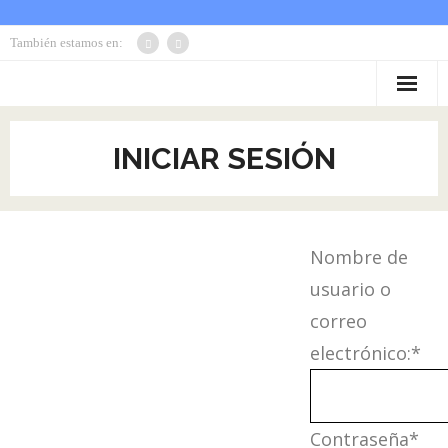
También estamos en:
Inicio
INICIAR SESIÓN
Donde opera…
Nuestas Actividades
Nombre de
Diplomas y Trofeos
usuario o
Altas Usuarios
correo
Política de privacidad
electrónico:
*
Contraseña
*