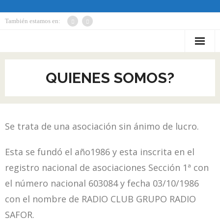
También estamos en:
Inicio
QUIENES SOMOS?
Donde opera…
Nuestas Actividades
Se trata de una asociación sin ánimo de lucro.
Diplomas y Trofeos
Altas Usuarios
Esta se fundó el año1986 y esta inscrita en el
registro nacional de asociaciones Sección 1ª con
Política de privacidad
el número nacional 603084 y fecha 03/10/1986
con el nombre de RADIO CLUB GRUPO RADIO
SAFOR.